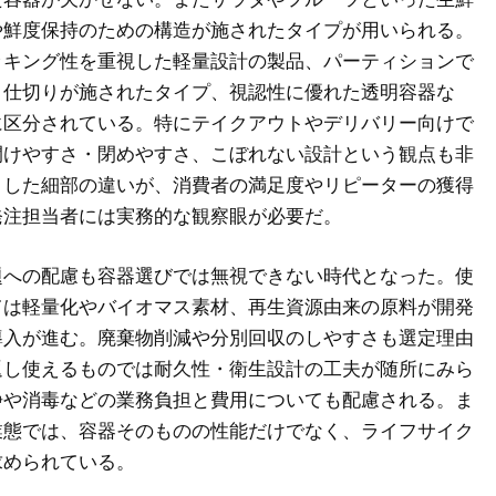
や鮮度保持のための構造が施されたタイプが用いられる。
ッキング性を重視した軽量設計の製品、パーティションで
う仕切りが施されたタイプ、視認性に優れた透明容器な
に区分されている。特にテイクアウトやデリバリー向けで
開けやすさ・閉めやすさ、こぼれない設計という観点も非
うした細部の違いが、消費者の満足度やリピーターの獲得
発注担当者には実務的な観察眼が必要だ。
題への配慮も容器選びでは無視できない時代となった。使
ては軽量化やバイオマス素材、再生資源由来の原料が開発
導入が進む。廃棄物削減や分別回収のしやすさも選定理由
返し使えるものでは耐久性・衛生設計の工夫が随所にみら
浄や消毒などの業務負担と費用についても配慮される。ま
業態では、容器そのものの性能だけでなく、ライフサイク
求められている。