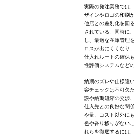
実際の発注業務では
ザインやロゴの印刷
他店との差別化を図
されている。同時に
し、最適な在庫管理
ロスが出にくくなり
仕入れルートの確保
性評価システムなど
納期のズレや仕様違
容チェックは不可欠
談や納期短縮の交渉
仕入先との良好な関
や量、コスト以外に
色や香り移りがない
れらを徹底するには