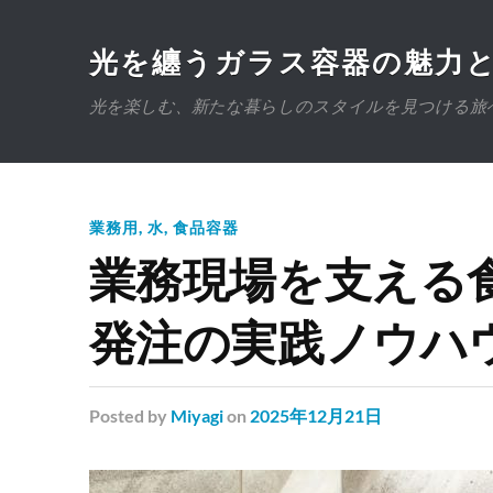
光を纏うガラス容器の魅力
光を楽しむ、新たな暮らしのスタイルを見つける旅
業務用
,
水
,
食品容器
業務現場を支える
発注の実践ノウハ
Posted
by
Miyagi
on
2025年12月21日