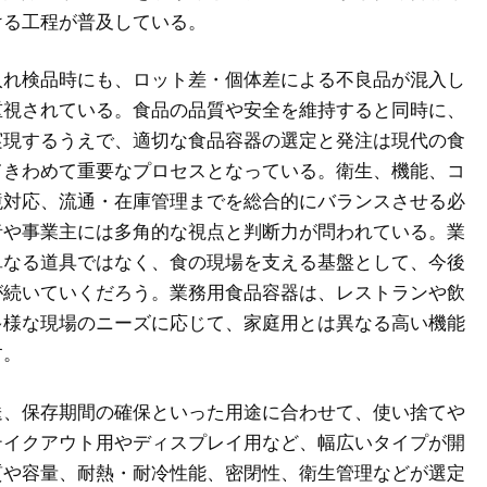
ける工程が普及している。
入れ検品時にも、ロット差・個体差による不良品が混入し
重視されている。食品の品質や安全を維持すると同時に、
実現するうえで、適切な食品容器の選定と発注は現代の食
てきわめて重要なプロセスとなっている。衛生、機能、コ
境対応、流通・在庫管理までを総合的にバランスさせる必
者や事業主には多角的な視点と判断力が問われている。業
単なる道具ではなく、食の現場を支える基盤として、今後
が続いていくだろう。業務用食品容器は、レストランや飲
多様な現場のニーズに応じて、家庭用とは異なる高い機能
す。
送、保存期間の確保といった用途に合わせて、使い捨てや
テイクアウト用やディスプレイ用など、幅広いタイプが開
質や容量、耐熱・耐冷性能、密閉性、衛生管理などが選定