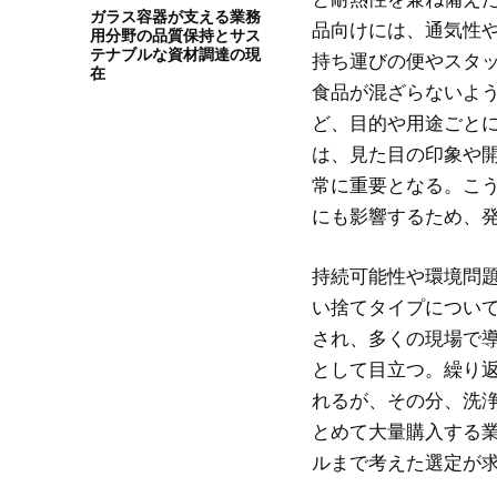
ガラス容器が支える業務
品向けには、通気性
用分野の品質保持とサス
テナブルな資材調達の現
持ち運びの便やスタ
在
食品が混ざらないよ
ど、目的や用途ごと
は、見た目の印象や
常に重要となる。こ
にも影響するため、
持続可能性や環境問
い捨てタイプについ
され、多くの現場で
として目立つ。繰り
れるが、その分、洗
とめて大量購入する
ルまで考えた選定が