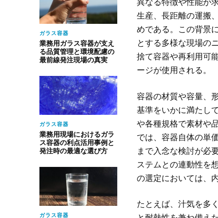
異なる特徴や性能が
生産、長距離の運搬
めである。この背景
ガラス容器
とする多様な現場の
業務用ガラス容器が支え
る品質管理と環境配慮の
捨て容器や再利用可
最前線発注現場の真実
ージが使用される。
容器の材質や容量、
基準をいかに満たし
や各種規格で素材や
ガラス容器
業務用現場におけるガラ
では、容器自体の単
ス容器の利点活用事例と
まで入念な検討が必
発注時の最適な選び方
ステムとの連動性を
の選定においては、
たとえば、汁気を多
ガラス容器
と耐熱性を兼ね備え