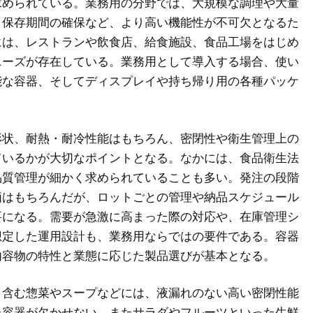
求められている。業務用の分野では、大規模な調理や大量
、保存期間の確保など、より高い機能性が不可欠となるた
には、レストランや飲食店、給食施設、食品工場をはじめ
ニーズが存在している。業務用として導入する場合、使い
能な容器、そしてディスプレイや持ち帰り用の各種パッケ
形状、耐熱・耐冷性能はもちろん、密閉性や衛生管理上の
ているかが大切なポイントとなる。なかには、食品衛生法
品質管理が細かく求められていることも多い。発注の段階
価はもちろんだが、ロットごとの管理や納品スケジュール
要になる。需要が急激に高まった際の対応や、在庫管理シ
想定した運用設計も、業務用ならではの要件である。容器
内容物の特性と業態に応じた製品選びが基本となる。
く含む惣菜やスープなどには、液漏れのない高い密閉性能
た容器が欠かせない。またサラダやフルーツといった生鮮