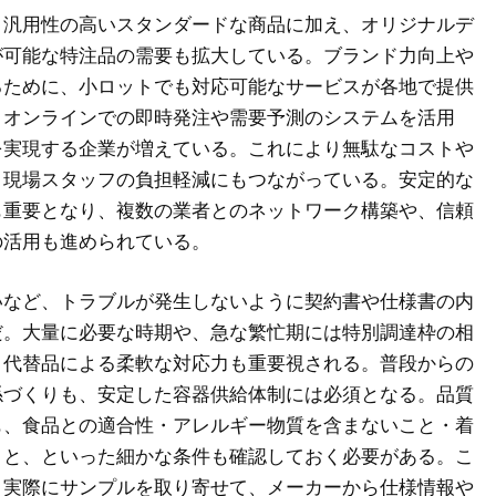
、汎用性の高いスタンダードな商品に加え、オリジナルデ
が可能な特注品の需要も拡大している。ブランド力向上や
るために、小ロットでも対応可能なサービスが各地で提供
、オンラインでの即時発注や需要予測のシステムを活用
を実現する企業が増えている。これにより無駄なコストや
、現場スタッフの負担軽減にもつながっている。安定的な
も重要となり、複数の業者とのネットワーク構築や、信頼
の活用も進められている。
いなど、トラブルが発生しないように契約書や仕様書の内
だ。大量に必要な時期や、急な繁忙期には特別調達枠の相
、代替品による柔軟な対応力も重要視される。普段からの
係づくりも、安定した容器供給体制には必須となる。品質
も、食品との適合性・アレルギー物質を含まないこと・着
こと、といった細かな条件も確認しておく必要がある。こ
、実際にサンプルを取り寄せて、メーカーから仕様情報や