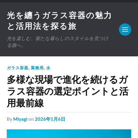
光を纏うガラス容器の魅力
と活用法を探る旅
光を楽しむ、新たな暮らしのスタイルを見つけ
る旅へ。
ガラス容器
,
業務用
,
水
多様な現場で進化を続けるガ
ラス容器の選定ポイントと活
用最前線
by
Miyagi
on
2026年1月6日