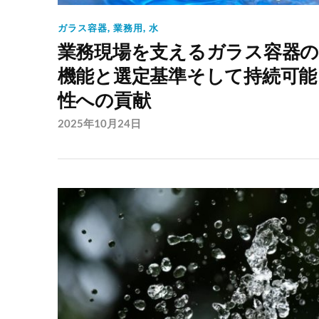
ガラス容器
,
業務用
,
水
業務現場を支えるガラス容器
機能と選定基準そして持続可能
性への貢献
2025年10月24日