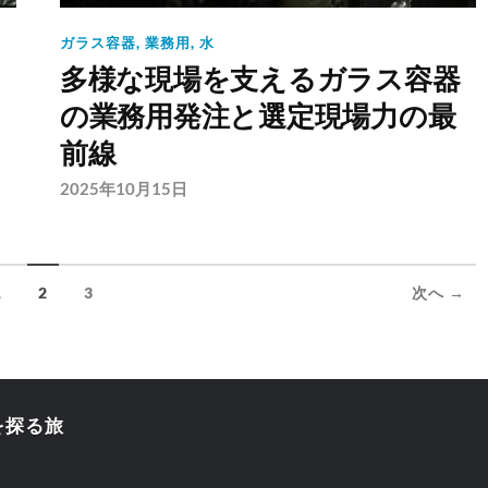
ガラス容器
,
業務用
,
水
多様な現場を支えるガラス容器
の業務用発注と選定現場力の最
前線
2025年10月15日
1
2
3
次へ →
を探る旅