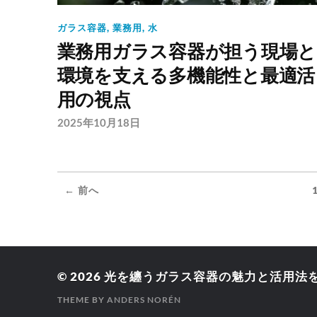
ガラス容器
,
業務用
,
水
業務用ガラス容器が担う現場と
環境を支える多機能性と最適活
用の視点
2025年10月18日
← 前へ
© 2026
光を纏うガラス容器の魅力と活用法
THEME BY
ANDERS NORÉN