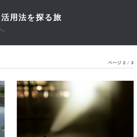
と活用法を探る旅
へ。
ページ 2
/
3