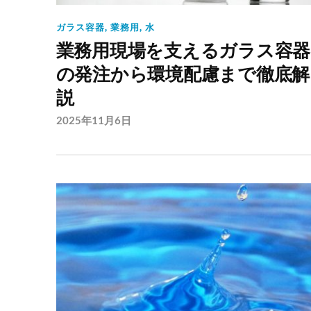
ガラス容器
,
業務用
,
水
業務用現場を支えるガラス容器
の発注から環境配慮まで徹底解
説
2025年11月6日