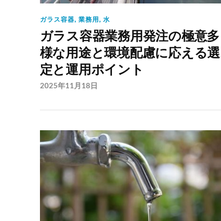
ガラス容器
,
業務用
,
水
ガラス容器業務用発注の極意多
様な用途と環境配慮に応える選
定と運用ポイント
2025年11月18日