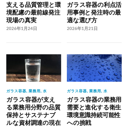
支える品質管理と環
ガラス容器の利点活
境配慮の最前線発注
用事例と発注時の最
現場の真実
適な選び方
2026年1月24日
2026年1月21日
ガラス容器
,
業務用
,
水
ガラス容器
,
業務用
,
水
ガラス容器が支え
ガラス容器の業務用
る業務用分野の品質
需要と進化する衛生
保持とサステナブ
環境意識持続可能性
ルな資材調達の現在
への挑戦