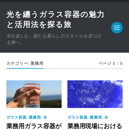
光を纏うガラス容器の魅力
と活用法を探る旅
光を楽しむ、新たな暮らしのスタイルを見つけ
る旅へ。
カテゴリー:
業務用
ページ 1
/
5
ガラス容器
,
業務用
,
水
ガラス容器
,
業務用
,
水
業務用ガラス容器が
業務用現場における